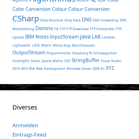
Algorithm
Amazon
Color Conversion
Colour
Colour Conversion
CSharp
DNS
Data-Structure
Dirty Hack
DNS Forwarding
DNS
Domino
Weiterleitung
F#
FTP
FTP-Download
FTP-Filetransfer
FTP-
java
IBM Notes
InputStream
LAB
Upload
Lambda
Lightswitch
LXDE
Matrix
Media Keys
Münchhausen
OutputStream
Programmieren
Raspberry PI
Schnaeppchen
StringBuffer
Silverligtht
Slides
Sparse Matrix
SSD
Visual Studio
XYZ
2010
WCF-RIA
Web Development
Windows Server 2008 R2
Diverses
Anmelden
Eintrags-Feed