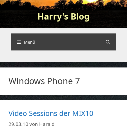
Zum
Inhalt
Harry's Blog
springen
Programming and nerding …
Menü
Windows Phone 7
Video Sessions der MIX10
29.03.10
von
Harald