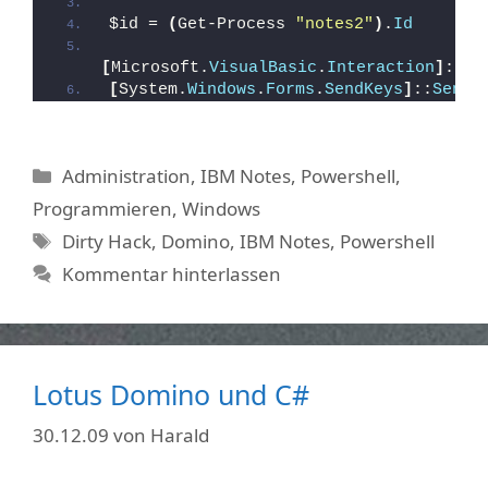
$id = 
(
Get-Process 
"notes2"
)
.
Id
[
Microsoft.
VisualBasic
.
Interaction
]
::
Ap
[
System.
Windows
.
Forms
.
SendKeys
]
::
SendW
Kategorien
Administration
,
IBM Notes
,
Powershell
,
Programmieren
,
Windows
Schlagwörter
Dirty Hack
,
Domino
,
IBM Notes
,
Powershell
Kommentar hinterlassen
Lotus Domino und C#
30.12.09
von
Harald