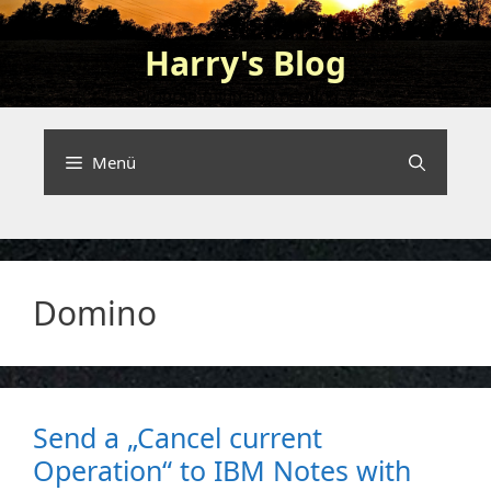
Zum
Inhalt
Harry's Blog
springen
Programming and nerding …
Menü
Domino
Send a „Cancel current
Operation“ to IBM Notes with