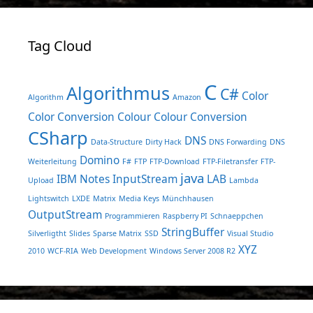
Tag Cloud
C
Algorithmus
C#
Color
Algorithm
Amazon
Color Conversion
Colour
Colour Conversion
CSharp
DNS
Data-Structure
Dirty Hack
DNS Forwarding
DNS
Domino
Weiterleitung
F#
FTP
FTP-Download
FTP-Filetransfer
FTP-
java
IBM Notes
InputStream
LAB
Upload
Lambda
Lightswitch
LXDE
Matrix
Media Keys
Münchhausen
OutputStream
Programmieren
Raspberry PI
Schnaeppchen
StringBuffer
Silverligtht
Slides
Sparse Matrix
SSD
Visual Studio
XYZ
2010
WCF-RIA
Web Development
Windows Server 2008 R2