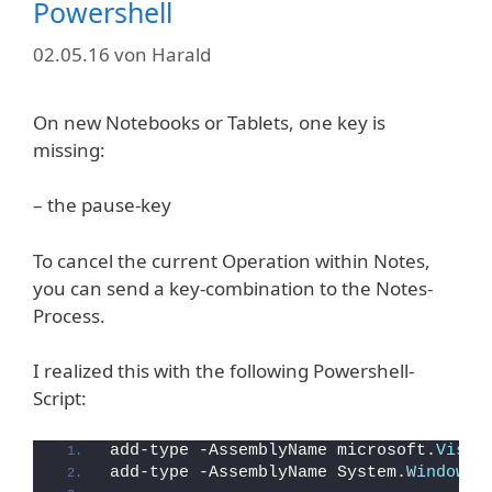
Powershell
02.05.16
von
Harald
On new Notebooks or Tablets, one key is
missing:
– the pause-key
To cancel the current Operation within Notes,
you can send a key-combination to the Notes-
Process.
I realized this with the following Powershell-
Script:
add-type -AssemblyName microsoft.
Visua
add-type -AssemblyName System.
Windows
.