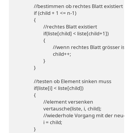
		//bestimmen ob rechtes Blatt existiert

		if (child + 1 <= n-1)

		{

			//rechtes Blatt existiert

			if(liste[child] < liste[child+1])

			{

				//wenn rechtes Blatt grösser ist, nimm das

				child++;

			}

		}

		//testen ob Element sinken muss

		if(liste[i] < liste[child])

		{

			//element versenken

			vertausche(liste, i, child);

			//wiederhole Vorgang mit der neuen Position		

			i = child;

		}
