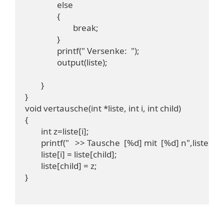
		else

		{

			break;

		}

		printf(" Versenke:  ");

		output(liste);

	}

}

void vertausche(int *liste, int i, int child)

{

	int z=liste[i];

	printf("   >> Tausche  [%d] mit  [%d] n",liste[i],liste[child]); 

	liste[i] = liste[child];

	liste[child] = z;

}
