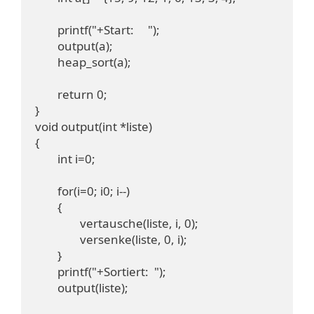
	printf("+Start:     ");

	output(a);

	heap_sort(a);

	return 0;

}

void output(int *liste)

{

	int i=0;

	for(i=0; i
0; i--)

	{

		vertausche(liste, i, 0);

		versenke(liste, 0, i);

	}

	printf("+Sortiert:  "); 

	output(liste);
