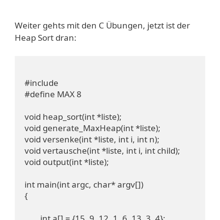
Weiter gehts mit den C Übungen, jetzt ist der
Heap Sort dran:
#include 
#define MAX 8

void heap_sort(int *liste);

void generate_MaxHeap(int *liste);

void versenke(int *liste, int i, int n);

void vertausche(int *liste, int i, int child);

void output(int *liste);

int main(int argc, char* argv[])

{

	int a[] = {15, 9, 12, 1, 6, 13, 3, 4};
