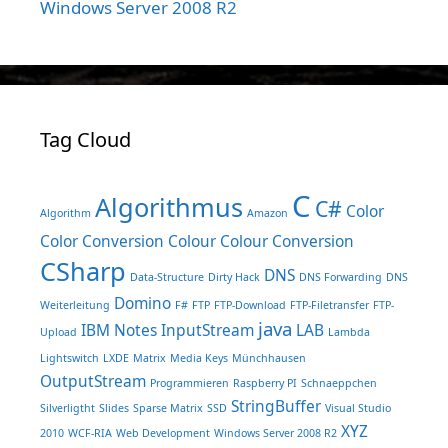
Windows Server 2008 R2
Tag Cloud
C
Algorithmus
C#
Color
Algorithm
Amazon
Color Conversion
Colour
Colour Conversion
CSharp
DNS
Data-Structure
Dirty Hack
DNS Forwarding
DNS
Domino
Weiterleitung
F#
FTP
FTP-Download
FTP-Filetransfer
FTP-
java
IBM Notes
InputStream
LAB
Upload
Lambda
Lightswitch
LXDE
Matrix
Media Keys
Münchhausen
OutputStream
Programmieren
Raspberry PI
Schnaeppchen
StringBuffer
Silverligtht
Slides
Sparse Matrix
SSD
Visual Studio
XYZ
2010
WCF-RIA
Web Development
Windows Server 2008 R2