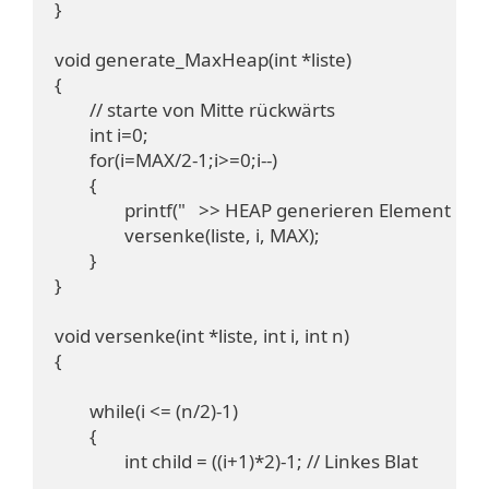
}

void generate_MaxHeap(int *liste)

{

	// starte von Mitte rückwärts

	int i=0;

	for(i=MAX/2-1;i>=0;i--)

	{

		printf("   >> HEAP generieren Element [%d] -> [%d] n",i,liste[i]); 		

		versenke(liste, i, MAX);

	}

}

void versenke(int *liste, int i, int n)

{

	while(i <= (n/2)-1)

	{

		int child = ((i+1)*2)-1; // Linkes Blat
