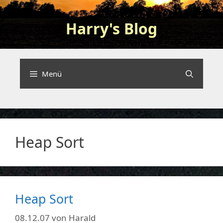
Zum
Inhalt
Harry's Blog
springen
Programming and nerding …
Menü
Heap Sort
Heap Sort
08.12.07
von
Harald